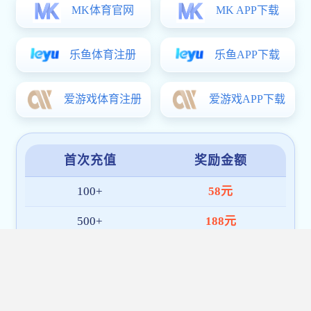
专题网站
可以试玩mg的网站官网入口(中国)官方网站-IOS/Android通用版（2026已更新）
友情链接：
欧洲杯压球网站（中国）有限公司
6合宝典下载
华体会平台
新人注册送
58元体验金
买球体育平台-官方网站(中国)官网
世界杯正规的买球app_世界杯买
球
8868体育
m6体育米乐
开云体育官方网页版
幸运5分彩