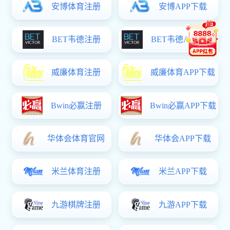
警示教育大...
CCTV5在线直播_
抓基层党建...
CCTV5在线直播_
观学习教育...
中共中央政治局召开会
闽南馆里上党课：党的
CCTV5在线直播_
班
党建引领 业务融合：
CCTV5在线直播_
定精神学习...
CCTV5在线直播_
会暨师德师...
英美文学课程省级虚拟